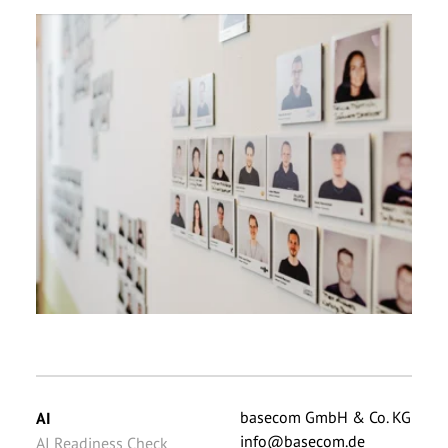
basecom GmbH & Co. KG
AI
info@basecom.de
AI Readiness Check