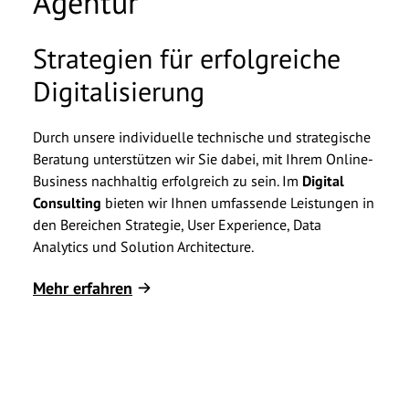
Agentur
werblichen Zwecken per E-Mail kontaktiert
werden und willige ein, dass meine Daten an
andere Gesellschaften der basecom-Gruppe
Strategien für erfolgreiche
AI
weitergeleitet werden. Diese Einwilligung kann
Digitalisierung
ich jederzeit per E-Mail an
info@basecom.de
Unser
widerrufen. Die
Datenschutzerklärung
habe ich
Eins
gelesen.
*
Durch unsere individuelle technische und strategische
Mehrw
Beratung unterstützen wir Sie dabei, mit Ihrem Online-
Proz
Business nachhaltig erfolgreich zu sein. Im
Digital
Comm
Consulting
bieten wir Ihnen umfassende Leistungen in
Cons
den Bereichen Strategie, User Experience, Data
Ihnen
Analytics und Solution Architecture.
nutz
Mehr erfahren
Mehr