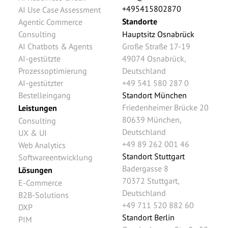
+495415802870
AI Use Case Assessment
Standorte
Agentic Commerce
Consulting
Hauptsitz Osnabrück
AI Chatbots & Agents
Große Straße 17-19
AI-gestützte
49074
Osnabrück
,
Prozessoptimierung
Deutschland
AI-gestützter
+49 541 580 287 0
Bestelleingang
Standort München
Friedenheimer Brücke 20
Leistungen
80639
München
,
Consulting
Deutschland
UX & UI
+49 89 262 001 46
Web Analytics
Standort Stuttgart
Softwareentwicklung
Badergasse 8
Lösungen
70372
Stuttgart
,
E-Commerce
Deutschland
B2B-Solutions
+49 711 520 882 60
DXP
Standort Berlin
PIM