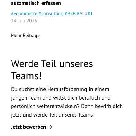
automatisch erfassen
Verg
#
ecommerce
#
consulting
#
B2B
#
AI
#
KI
#
eco
24. Juli 2026
5. M
Mehr Beiträge
Werde Teil unseres
Teams!
Du suchst eine Herausforderung in einem
jungen Team und willst dich beruflich und
persönlich weiterentwickeln? Dann bewirb dich
jetzt und werde Teil unseres Teams!
Jetzt bewerben