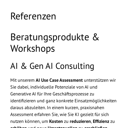
Referenzen
Beratungsprodukte &
Workshops
AI & Gen AI Consulting
Di
Mit unserem
AI Use Case Assessment
unterstützen wir
In u
Sie dabei, individuelle Potenziale von AI und
Grun
Generative AI für Ihre Geschäftsprozesse zu
Ihnen
identifizieren und ganz konkrete Einsatzmöglichkeiten
Auf d
daraus abzuleiten. In einem kurzen, praxisnahen
Ziel
Assessment erfahren Sie, wie Sie KI gezielt für sich
zeige
nutzen können, um
Kosten
zu
reduzieren
,
Effizienz
zu
Umse
erhöhen
und neue
Umsatzquellen
zu
erschließen
.
neue