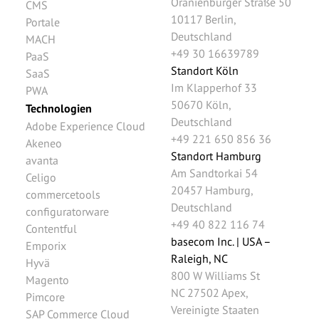
Oranienburger Straße 50
CMS
10117
Berlin
,
Portale
Deutschland
MACH
+49 30 16639789
PaaS
Standort Köln
SaaS
Im Klapperhof 33
PWA
50670
Köln
,
Technologien
Deutschland
Adobe Experience Cloud
+49 221 650 856 36
Akeneo
Standort Hamburg
avanta
Am Sandtorkai 54
Celigo
20457
Hamburg
,
commercetools
Deutschland
configuratorware
+49 40 822 116 74
Contentful
basecom Inc. | USA –
Emporix
Raleigh, NC
Hyvä
800 W Williams St
Magento
NC 27502
Apex
,
Pimcore
Vereinigte Staaten
SAP Commerce Cloud