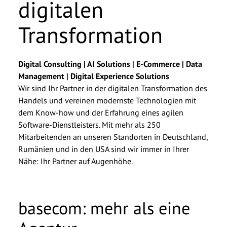
digitalen
Vorname
*
Transformation
Nachname
*
Digital Consulting | AI Solutions | E-Commerce | Data
Unternehmen
*
Management | Digital Experience Solutions
Wir sind Ihr Partner in der digitalen Transformation des
Handels und vereinen modernste Technologien mit
E-Mail
*
dem Know-how und der Erfahrung eines agilen
Software-Dienstleisters. Mit mehr als 250
Telefonnummer
Mitarbeitenden an unseren Standorten in Deutschland,
Rumänien und in den USA sind wir immer in Ihrer
Nähe: Ihr Partner auf Augenhöhe.
Nachricht
basecom: mehr als eine
Ich möchte von der basecom GmbH & Co. KG zu